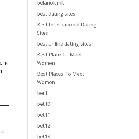
belanok.mk
best dating sites
Best International Dating
Sites
best online dating sites
Best Place To Meet
сти
Women
ют
Best Places To Meet
Women
bet1
bet10
bet11
bet12
нь
bet13