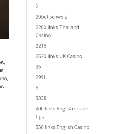
2
20bet schweiz
2200 links Thailand
Casino
2218
2520 links UK Casino
ов,
26
ля
299i
ino,
ов
3
3338
400 links English soccer
tips
550 links English Casino