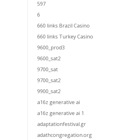
597
6
660 links Brazil Casino
660 links Turkey Casino
9600_prod3
9600_sat2
9700_sat
9700_sat2
9900_sat2
a16z generative ai
a16z generative ai 1
adaptationfestival.gr
adathcongregation.org