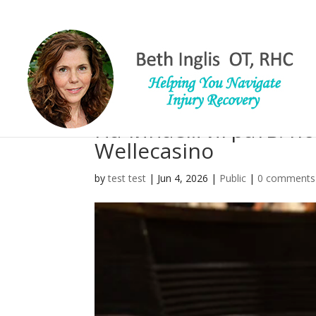
Начинаем играть: п
Wellecasino
by
test test
|
Jun 4, 2026
|
Public
|
0 comments