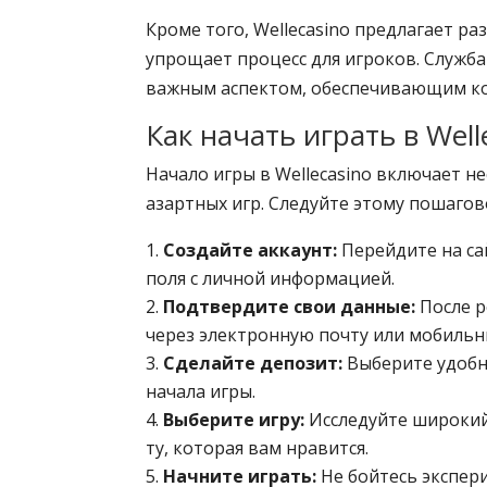
Кроме того, Wellecasino предлагает р
упрощает процесс для игроков. Служба
важным аспектом, обеспечивающим к
Как начать играть в Well
Начало игры в Wellecasino включает н
азартных игр. Следуйте этому пошагов
Создайте аккаунт:
Перейдите на са
поля с личной информацией.
Подтвердите свои данные:
После р
через электронную почту или мобильн
Сделайте депозит:
Выберите удобны
начала игры.
Выберите игру:
Исследуйте широкий 
ту, которая вам нравится.
Начните играть:
Не бойтесь экспер