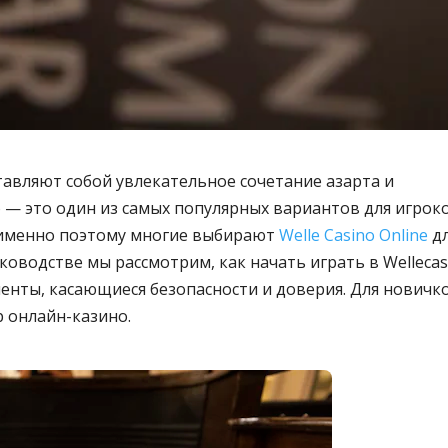
тавляют собой увлекательное сочетание азарта и
o — это один из самых популярных вариантов для игрок
 именно поэтому многие выбирают
Welle Casino Online
д
ководстве мы рассмотрим, как начать играть в Wellecas
нты, касающиеся безопасности и доверия. Для новичк
р онлайн-казино.